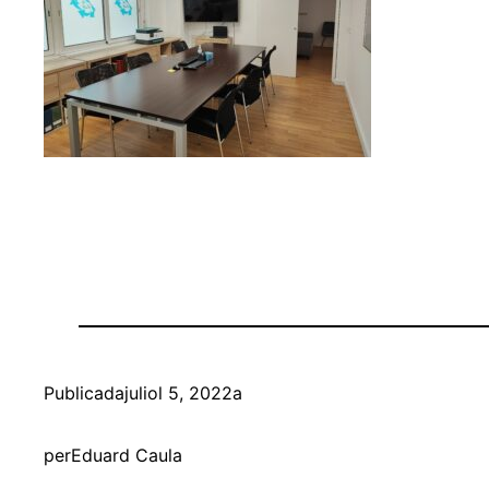
Publicada
juliol 5, 2022
a
per
Eduard Caula