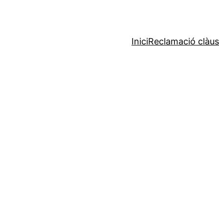
Inici
Reclamació clàus