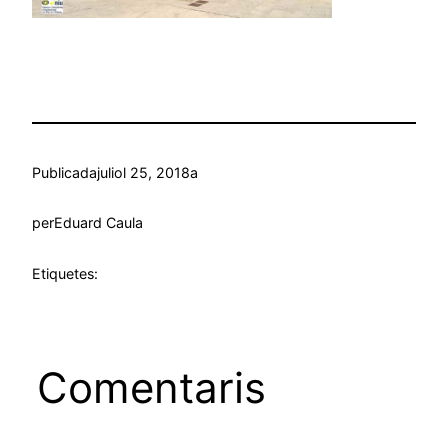
Publicada
juliol 25, 2018
a
per
Eduard Caula
Etiquetes:
Comentaris