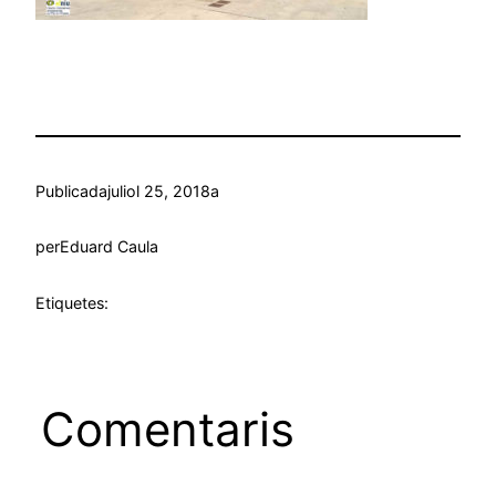
Publicada
juliol 25, 2018
a
per
Eduard Caula
Etiquetes:
Comentaris