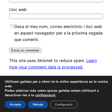
Lloc web
Desa el meu nom, correu electrònic i lloc web
en aquest navegador per a la pròxima vegada
que comenti.
This site uses Akismet to reduce spam.
Learn
how your comment data is processed.
Utilitzem galetes per a oferir-te la millor experiència en la nostra
web.
Podeu esbrinar més sobre quines galetes estem utilitzant o
desactivar-les a la
configuració
.
Lexduo advocats
Gràcies al
WordPress
Accepta
Rebutja
Configuració